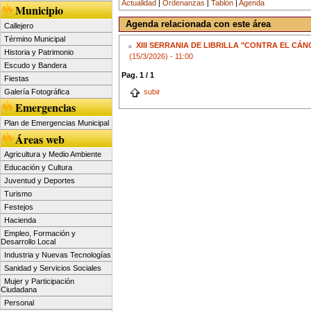
Actualidad
|
Ordenanzas
|
Tablón
|
Agenda
Municipio
Agenda relacionada con este área
Callejero
Término Municipal
XIII SERRANIA DE LIBRILLA "CONTRA EL CÁN
Historia y Patrimonio
(15/3/2026) - 11:00
Escudo y Bandera
Pag. 1 / 1
Fiestas
Galería Fotográfica
subir
Emergencias
Plan de Emergencias Municipal
Áreas web
Agricultura y Medio Ambiente
Educación y Cultura
Juventud y Deportes
Turismo
Festejos
Hacienda
Empleo, Formación y
Desarrollo Local
Industria y Nuevas Tecnologías
Sanidad y Servicios Sociales
Mujer y Participación
Ciudadana
Personal