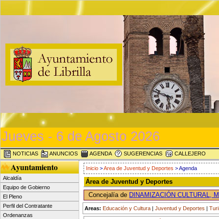
Jueves - 6 de Agosto 2026
NOTICIAS
ANUNCIOS
AGENDA
SUGERENCIAS
CALLEJERO
Ayuntamiento
Inicio
>
Area de Juventud y Deportes
> Agenda
Alcaldía
Área de Juventud y Deportes
Equipo de Gobierno
Concejalía de
DINAMIZACIÓN CULTURAL, 
El Pleno
Perfil del Contratante
Areas:
Educación y Cultura
|
Juventud y Deportes
|
Tur
Ordenanzas