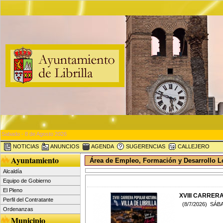
Sabado - 8 de Agosto 2026
NOTICIAS
ANUNCIOS
AGENDA
SUGERENCIAS
CALLEJERO
Ayuntamiento
Área de Empleo, Formación y Desarrollo L
Alcaldía
Equipo de Gobierno
El Pleno
XVIII CARRER
Perfil del Contratante
(8/7/2026) SÁB
Ordenanzas
Municipio