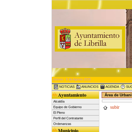
Jueves - 6 de Agosto 2026
NOTICIAS
ANUNCIOS
AGENDA
SUG
Ayuntamiento
Área de Urban
Alcaldía
subir
Equipo de Gobierno
El Pleno
Perfil del Contratante
Ordenanzas
Municipio