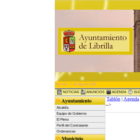
Viernes - 7 de Agosto 2026
NOTICIAS
ANUNCIOS
AGENDA
SUG
Tablón
|
Agenda
Ayuntamiento
-->
Alcaldía
Equipo de Gobierno
El Pleno
Perfil del Contratante
Ordenanzas
Municipio