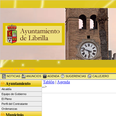
Sabado - 8 de Agosto 2026
NOTICIAS
ANUNCIOS
AGENDA
SUGERENCIAS
CALLEJERO
Tablón
|
Agenda
Ayuntamiento
-->
Alcaldía
Equipo de Gobierno
El Pleno
Perfil del Contratante
Ordenanzas
Municipio