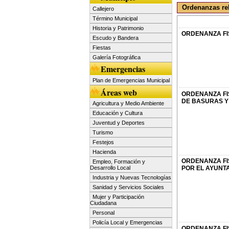
Ordenanzas re
Callejero
Término Municipal
Historia y Patrimonio
ORDENANZA FI
Escudo y Bandera
Fiestas
Galería Fotográfica
Emergencias
Plan de Emergencias Municipal
Áreas web
ORDENANZA FI
DE BASURAS Y
Agricultura y Medio Ambiente
Educación y Cultura
Juventud y Deportes
Turismo
Festejos
Hacienda
ORDENANZA FI
Empleo, Formación y
Desarrollo Local
POR EL AYUNTA
Industria y Nuevas Tecnologías
Sanidad y Servicios Sociales
Mujer y Participación
Ciudadana
Personal
Policía Local y Emergencias
ORDENANZA FI