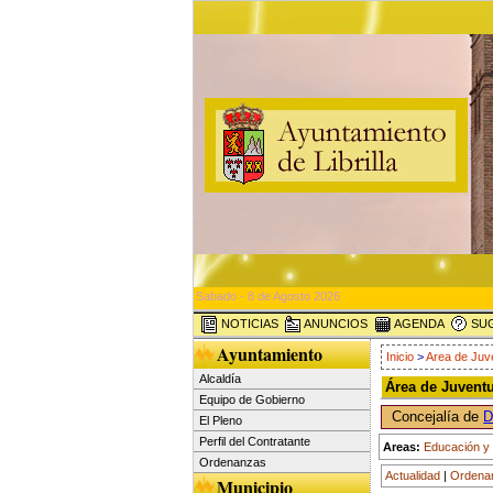
Sabado - 8 de Agosto 2026
NOTICIAS
ANUNCIOS
AGENDA
SUG
Ayuntamiento
Inicio
>
Area de Juv
Alcaldía
Área de Juvent
Equipo de Gobierno
Concejalía de
D
El Pleno
Perfil del Contratante
Areas:
Educación y 
Ordenanzas
Actualidad
|
Ordena
Municipio