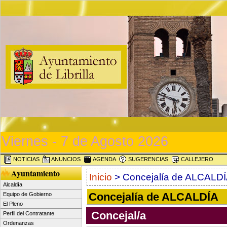
Viernes - 7 de Agosto 2026
NOTICIAS
ANUNCIOS
AGENDA
SUGERENCIAS
CALLEJERO
Ayuntamiento
Inicio
> Concejalía de ALCALD
Alcaldía
Concejalía de ALCALDÍA
Equipo de Gobierno
El Pleno
Concejal/a
Perfil del Contratante
Ordenanzas