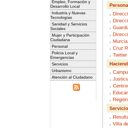
Empleo, Formación y
Personal
Desarrollo Local
Industria y Nuevas
Direcc
Tecnologías
Direcc
Sanidad y Servicios
Guardia
Sociales
Direcci
Mujer y Participación
Ciudadana
Murcia 
Personal
Cruz R
Policía Local y
Twitter
Emergencias
Haciend
Servicios
Urbanismo
Campus
Atención al Ciudadano
Justici
Centro
Educa
Región
Servicio
Resulta
Villa de