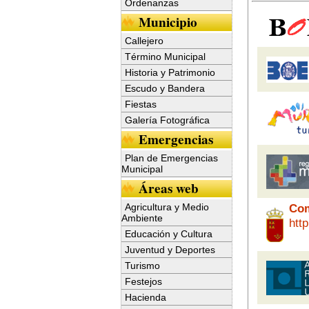
Ordenanzas
Municipio
Callejero
Término Municipal
Historia y Patrimonio
Escudo y Bandera
Fiestas
Galería Fotográfica
Emergencias
Plan de Emergencias
Municipal
Áreas web
Agricultura y Medio
Com
Ambiente
htt
Educación y Cultura
Juventud y Deportes
Turismo
Festejos
Hacienda