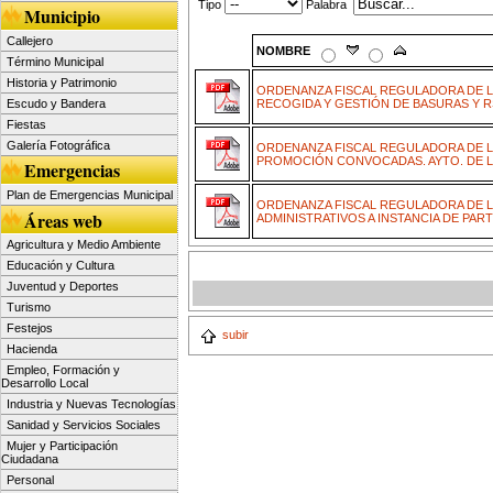
Tipo
Palabra
Municipio
Callejero
NOMBRE
Término Municipal
Historia y Patrimonio
ORDENANZA FISCAL REGULADORA DE LA
Escudo y Bandera
RECOGIDA Y GESTIÓN DE BASURAS Y 
Fiestas
Galería Fotográfica
ORDENANZA FISCAL REGULADORA DE L
PROMOCIÓN CONVOCADAS. AYTO. DE LI
Emergencias
Plan de Emergencias Municipal
ORDENANZA FISCAL REGULADORA DE L
Áreas web
ADMINISTRATIVOS A INSTANCIA DE PART
Agricultura y Medio Ambiente
Educación y Cultura
Juventud y Deportes
Turismo
Festejos
subir
Hacienda
Empleo, Formación y
Desarrollo Local
Industria y Nuevas Tecnologías
Sanidad y Servicios Sociales
Mujer y Participación
Ciudadana
Personal