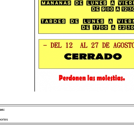
as:
ortes