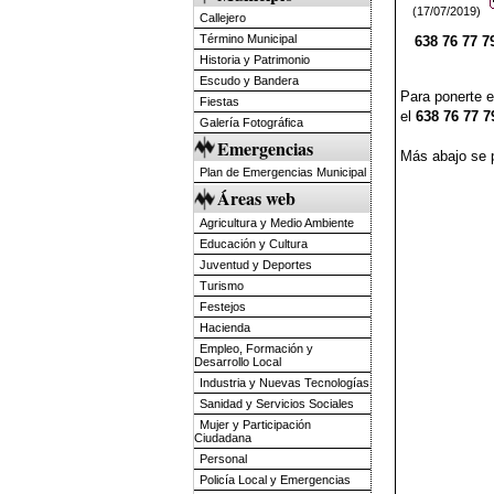
(17/07/2019)
Callejero
Término Municipal
638 76 77 7
Historia y Patrimonio
Escudo y Bandera
Para ponerte
Fiestas
el
638 76 77 7
Galería Fotográfica
Emergencias
Más abajo se p
Plan de Emergencias Municipal
Áreas web
Agricultura y Medio Ambiente
Educación y Cultura
Juventud y Deportes
Turismo
Festejos
Hacienda
Empleo, Formación y
Desarrollo Local
Industria y Nuevas Tecnologías
Sanidad y Servicios Sociales
Mujer y Participación
Ciudadana
Personal
Policía Local y Emergencias