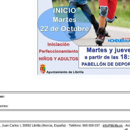
as:
ortes
 Juan Carlos I, 30892 Librilla (Murcia, España) · Teléfono: 968 658 037 ·
info@librilla.es
· Avi