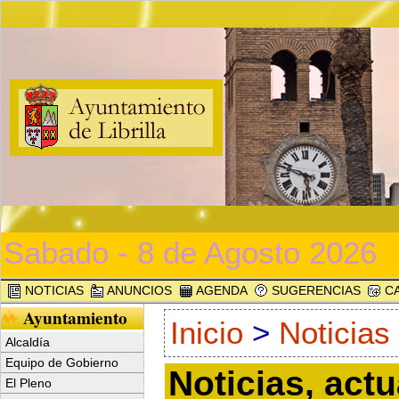
Sabado - 8 de Agosto 2026
NOTICIAS
ANUNCIOS
AGENDA
SUGERENCIAS
CA
Ayuntamiento
Inicio
>
Noticias
Alcaldía
Equipo de Gobierno
Noticias, act
El Pleno