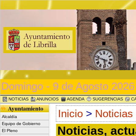
Domingo - 9 de Agosto 2026
NOTICIAS
ANUNCIOS
AGENDA
SUGERENCIAS
CA
Ayuntamiento
Inicio
>
Noticias
Alcaldía
Equipo de Gobierno
Noticias, act
El Pleno