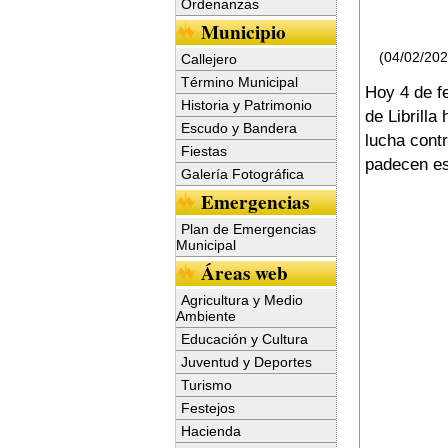
Ordenanzas
Municipio
(04/02/20
Callejero
Término Municipal
Hoy 4 de f
Historia y Patrimonio
de Librilla
Escudo y Bandera
lucha cont
Fiestas
padecen es
Galería Fotográfica
Emergencias
Plan de Emergencias
Municipal
Áreas web
Agricultura y Medio
Ambiente
Educación y Cultura
Juventud y Deportes
Turismo
Festejos
Hacienda