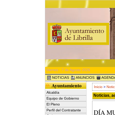
Viernes - 7 de Agosto 2026
NOTICIAS
ANUNCIOS
AGEND
Ayuntamiento
Inicio
>
Notic
Alcaldía
Noticias, a
Equipo de Gobierno
El Pleno
DÍA M
Perfil del Contratante