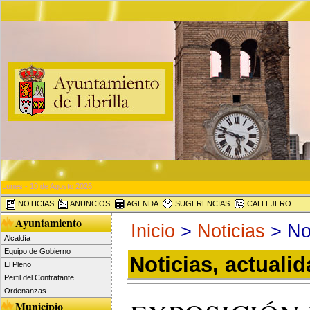
Lunes - 10 de Agosto 2026
NOTICIAS
ANUNCIOS
AGENDA
SUGERENCIAS
CALLEJERO
Ayuntamiento
Inicio
>
Noticias
> Not
Alcaldía
Equipo de Gobierno
Noticias, actuali
El Pleno
Perfil del Contratante
Ordenanzas
Municipio