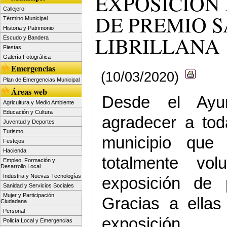
EXPOSICIÓN
Callejero
DE PREMIO S
Término Municipal
Historia y Patrimonio
LIBRILLANA
Escudo y Bandera
Fiestas
Galería Fotográfica
Emergencias
(10/03/2020)
Plan de Emergencias Municipal
Áreas web
Desde el Ayun
Agricultura y Medio Ambiente
Educación y Cultura
agradecer a tod
Juventud y Deportes
Turismo
municipio que
Festejos
Hacienda
totalmente vol
Empleo, Formación y
Desarrollo Local
Industria y Nuevas Tecnologías
exposición de 
Sanidad y Servicios Sociales
Mujer y Participación
Gracias a ellas
Ciudadana
Personal
exposición.
Policía Local y Emergencias