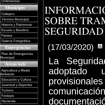
Ordenanzas
INFORMACI
Municipio
Callejero
SOBRE TRA
Término Municipal
Historia y Patrimonio
SEGURIDAD 
Escudo y Bandera
Fiestas
Galería Fotográfica
(17/03/2020)
Emergencias
Plan de Emergencias
Municipal
La Segurid
Áreas web
adoptado 
Agricultura y Medio
Ambiente
provision
Educación y Cultura
Juventud y Deportes
comunicac
Turismo
Festejos
documentac
Hacienda