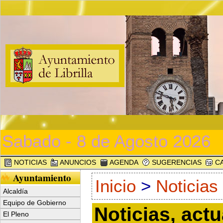
Sabado - 8 de Agosto 2026
NOTICIAS
ANUNCIOS
AGENDA
SUGERENCIAS
CA
Ayuntamiento
Inicio
>
Noticias
Alcaldía
Equipo de Gobierno
Noticias, act
El Pleno