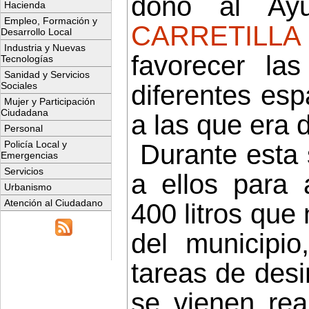
donó al Ayu
Hacienda
Empleo, Formación y
CARRETILL
Desarrollo Local
Industria y Nuevas
favorecer la
Tecnologías
Sanidad y Servicios
Sociales
diferentes esp
Mujer y Participación
Ciudadana
a las que era d
Personal
Policía Local y
Durante esta 
Emergencias
Servicios
a ellos para 
Urbanismo
Atención al Ciudadano
400 litros que
del municipio
tareas de desi
se vienen re