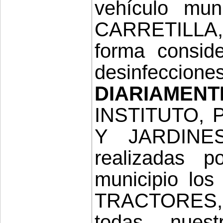
vehículo muni
CARRETILLA,
forma conside
desinfeccion
DIARIAMENT
INSTITUTO,
Y JARDINE
realizadas 
municipio lo
TRACTORES, 
todas nuest