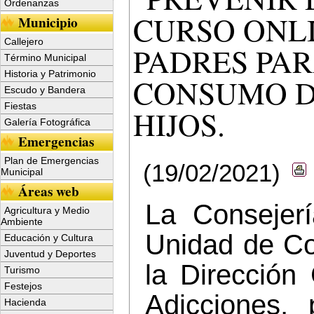
Ordenanzas
CURSO ONL
Municipio
Callejero
PADRES PAR
Término Municipal
Historia y Patrimonio
CONSUMO D
Escudo y Bandera
Fiestas
HIJOS.
Galería Fotográfica
Emergencias
Plan de Emergencias
(19/02/2021)
Municipal
Áreas web
La Consejer
Agricultura y Medio
Ambiente
Unidad de Co
Educación y Cultura
Juventud y Deportes
la Dirección
Turismo
Festejos
Adicciones,
Hacienda