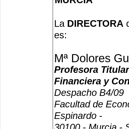
La
DIRECTORA
d
es:
Mª Dolores Gu
Profesora Titul
Financiera y Con
Despacho B4/09
Facultad de Eco
Espinardo -
30100 - Murcia - 