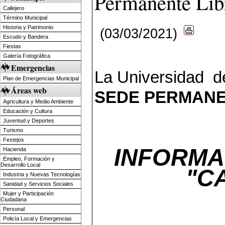
Permanente Libr
Callejero
Término Municipal
Historia y Patrimonio
(03/03/2021)
Escudo y Bandera
Fiestas
Galería Fotográfica
Emergencias
La Universidad d
Plan de Emergencias Municipal
Áreas web
SEDE PERMANEN
Agricultura y Medio Ambiente
Educación y Cultura
Juventud y Deportes
Turismo
Festejos
INFORMA
Hacienda
Empleo, Formación y
Desarrollo Local
"C
Industria y Nuevas Tecnologías
Sanidad y Servicios Sociales
Mujer y Participación
Ciudadana
Personal
Policía Local y Emergencias