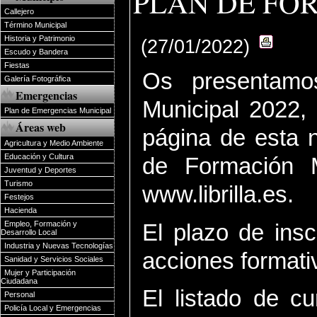
PLAN DE FOR
Callejero
Término Municipal
Historia y Patrimonio
(27/01/2022)
Escudo y Bandera
Fiestas
Os presentamo
Galería Fotográfica
Emergencias
Municipal 2022, 
Plan de Emergencias Municipal
Áreas web
página de esta n
Agricultura y Medio Ambiente
Educación y Cultura
de Formación 
Juventud y Deportes
Turismo
www.librilla.es
.
Festejos
Hacienda
Empleo, Formación y
El plazo de insc
Desarrollo Local
Industria y Nuevas Tecnologías
acciones format
Sanidad y Servicios Sociales
Mujer y Participación
Ciudadana
El listado de cu
Personal
Policía Local y Emergencias