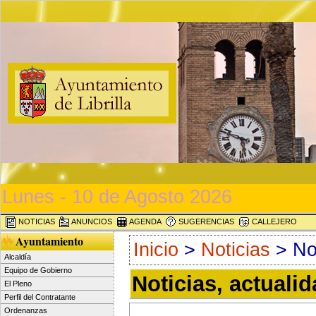
Lunes - 10 de Agosto 2026
NOTICIAS
ANUNCIOS
AGENDA
SUGERENCIAS
CALLEJERO
Ayuntamiento
Inicio
>
Noticias
> Not
Alcaldía
Equipo de Gobierno
Noticias, actuali
El Pleno
Perfil del Contratante
Ordenanzas