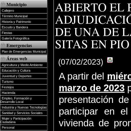
ABIERTO EL 
Municipio
Callejero
ADJUDICACI
Término Municipal
Historia y Patrimonio
DE UNA DE L
Escudo y Bandera
Fiestas
SITAS EN PIO
Galería Fotográfica
Emergencias
Plan de Emergencias Municipal
Áreas web
(07/02/2023)
Agricultura y Medio Ambiente
Educación y Cultura
A partir del
miérc
Juventud y Deportes
Turismo
marzo de 2023
p
Festejos
Hacienda
presentación de
Empleo, Formación y
Desarrollo Local
Industria y Nuevas Tecnologías
participar en e
Sanidad y Servicios Sociales
Mujer y Participación
vivienda de pro
Ciudadana
Personal