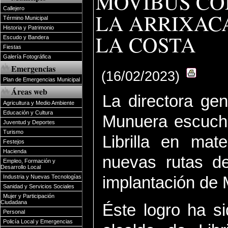
MOVIBUS CO
Callejero
LA ARRIXACA
Término Municipal
Historia y Patrimonio
LA COSTA
Escudo y Bandera
Fiestas
Galería Fotográfica
Emergencias
(16/02/2023)
Plan de Emergencias Municipal
Áreas web
La directora gen
Agricultura y Medio Ambiente
Educación y Cultura
Munuera escuch
Juventud y Deportes
Turismo
Librilla en mat
Festejos
Hacienda
nuevas rutas d
Empleo, Formación y
Desarrollo Local
implantación de 
Industria y Nuevas Tecnologías
Sanidad y Servicios Sociales
Mujer y Participación
Ciudadana
Éste logro ha s
Personal
Policía Local y Emergencias