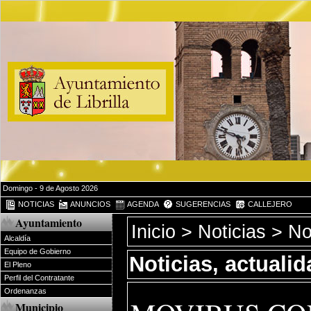
Domingo - 9 de Agosto 2026
NOTICIAS
ANUNCIOS
AGENDA
SUGERENCIAS
CALLEJERO
Ayuntamiento
Inicio
>
Noticias
> Not
Alcaldía
Equipo de Gobierno
Noticias, actuali
El Pleno
Perfil del Contratante
Ordenanzas
Municipio