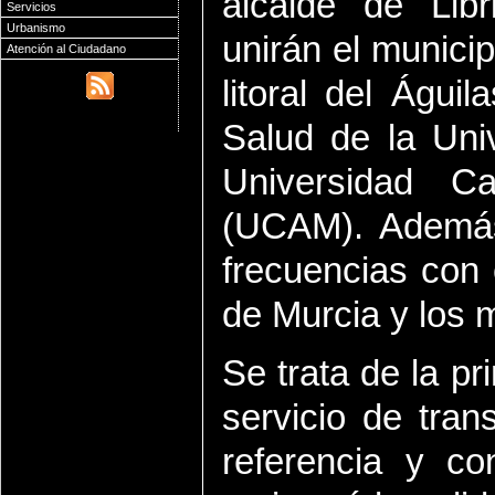
alcalde de Libr
Servicios
Urbanismo
unirán el municip
Atención al Ciudadano
litoral del Águ
Salud de la Uni
Universidad C
(UCAM). Además
frecuencias con
de Murcia y los m
Se trata de la pr
servicio de tran
referencia y co