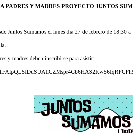
 A PADRES Y MADRES PROYECTO JUNTOS SU
sde Juntos Sumamos el lunes día 27 de febrero de 18:30 a
la.
es y madres deben inscribirse para asistir:
s/d/e/1FAIpQLSfDuSUAflCZMspr4Cb6HAS2KwS6IqRFCFh