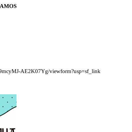
MAMOS
9mcyMJ-AE2K07Yg/viewform?usp=sf_link