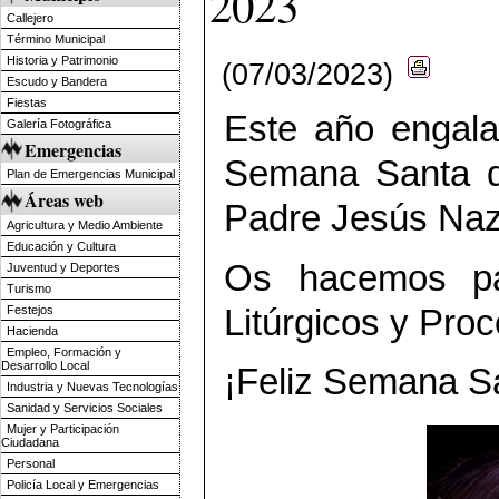
2023
Callejero
Término Municipal
Historia y Patrimonio
(07/03/2023)
Escudo y Bandera
Fiestas
Este año engala
Galería Fotográfica
Emergencias
Semana Santa de
Plan de Emergencias Municipal
Áreas web
Padre Jesús Naz
Agricultura y Medio Ambiente
Educación y Cultura
Os hacemos pa
Juventud y Deportes
Turismo
Litúrgicos y Pro
Festejos
Hacienda
Empleo, Formación y
Desarrollo Local
¡Feliz Semana S
Industria y Nuevas Tecnologías
Sanidad y Servicios Sociales
Mujer y Participación
Ciudadana
Personal
Policía Local y Emergencias