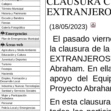
CLAUSURA C
Callejero
EXTRANJERO
Término Municipal
Historia y Patrimonio
Escudo y Bandera
Fiestas
(18/05/2023)
Galería Fotográfica
Emergencias
El pasado viern
Plan de Emergencias Municipal
Áreas web
la clausura de 
Agricultura y Medio Ambiente
Educación y Cultura
EXTRANJEROS”
Juventud y Deportes
Turismo
Abraham. En ella
Festejos
Hacienda
apoyo del Equip
Empleo, Formación y
Desarrollo Local
Proyecto Abraha
Industria y Nuevas Tecnologías
Sanidad y Servicios Sociales
Mujer y Participación
Ciudadana
En esta clausura
Personal
Policía Local y Emergencias