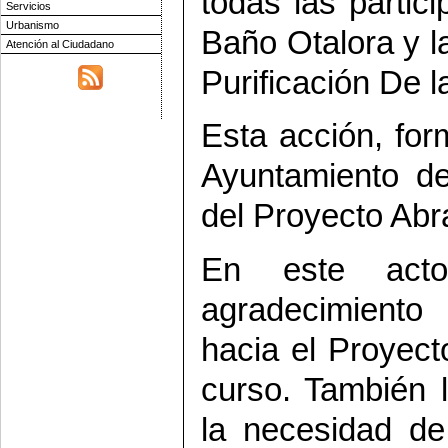
todas las partic
Servicios
Urbanismo
Baño Otalora y l
Atención al Ciudadano
Purificación De l
Esta acción, for
Ayuntamiento de 
del Proyecto Ab
En este acto
agradecimiento
hacia el Proyect
curso. También l
la necesidad de