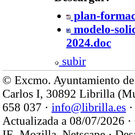
plan-formac
modelo-soli
2024.doc
subir
© Excmo. Ayuntamiento de L
Carlos I, 30892 Librilla (M
658 037 ·
info@librilla.es
·
Actualizada a 08/07/2026 ·
IE, Mozilla, Netscape · Des