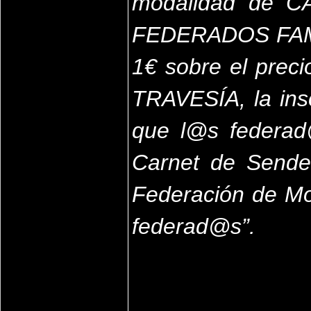
modalidad de CA
FEDERADOS FAMU 
1€ sobre el preci
TRAVESÍA, la insc
que l@s federa
Carnet de Sender
Federación de Mon
federad@s”.