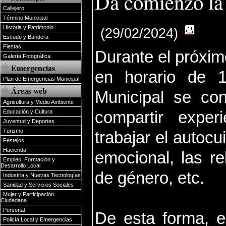
Da comienzo la
Callejero
Término Municipal
Historia y Patrimonio
(29/02/2024)
Escudo y Bandera
Fiestas
Durante el próxim
Galería Fotográfica
Emergencias
en horario de 1
Plan de Emergencias Municipal
Áreas web
Municipal se co
Agricultura y Medio Ambiente
compartir exper
Educación y Cultura
Juventud y Deportes
Turismo
trabajar el autoc
Festejos
Hacienda
emocional, las re
Empleo, Formación y
Desarrollo Local
de género, etc.
Industria y Nuevas Tecnologías
Sanidad y Servicios Sociales
Mujer y Participación
Ciudadana
Personal
De esta forma, 
Policía Local y Emergencias