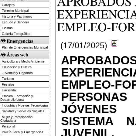
APROBADOS
Callejero
EXPERIENCI
Término Municipal
Historia y Patrimonio
EMPLEO-FOR
Escudo y Bandera
Fiestas
Galería Fotográfica
Emergencias
(17/01/2025)
Plan de Emergencias Municipal
Áreas web
APROBAD
Agricultura y Medio Ambiente
Educación y Cultura
EXPERIENCI
Juventud y Deportes
Turismo
EMPLEO-F
Festejos
Hacienda
PERSONAS 
Empleo, Formación y
Desarrollo Local
JÓVENES
Industria y Nuevas Tecnologías
Sanidad y Servicios Sociales
SISTEMA N
Mujer y Participación
Ciudadana
Personal
JUVENI
Policía Local y Emergencias