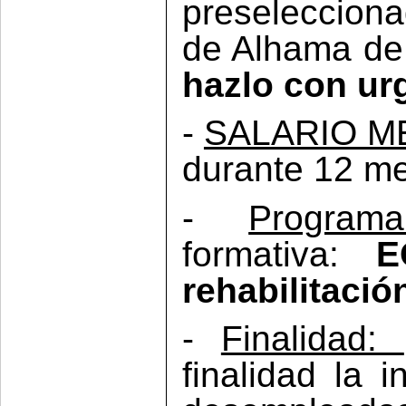
preselecciona
de Alhama de
hazlo con ur
-
SALARIO M
durante 12 m
-
Programa
formativa:
E
rehabilitació
-
Finalidad:
finalidad la 