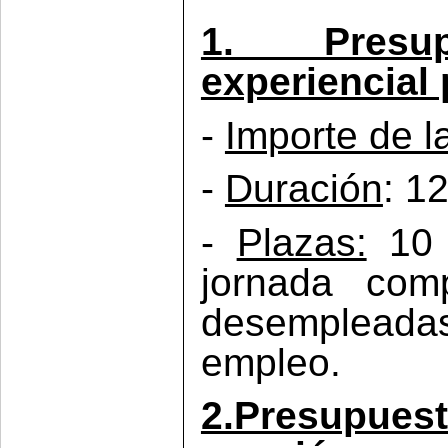
1. Presu
experiencial
-
Importe de l
-
Duración
: 1
-
Plazas:
10 
jornada com
desempleadas 
empleo.
2.Presupuest