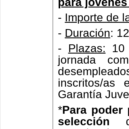
para jóvenes 
-
Importe de l
-
Duración
: 1
-
Plazas:
10 
jornada com
desempleado
inscritos/as
Garantía Juven
*
Para poder 
selección
de