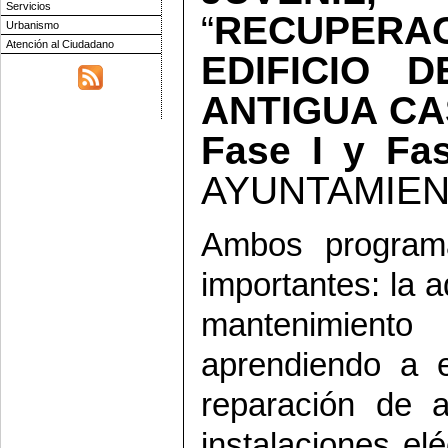
Servicios
“
RECUPERA
Urbanismo
Atención al Ciudadano
EDIFICIO D
ANTIGUA CA
Fase I y Fas
AYUNTAMIEN
Ambos program
importantes: la a
mantenimiento 
aprendiendo a e
reparación de a
instalaciones elé