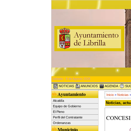
Sabado - 8 de Agosto 2026
NOTICIAS
ANUNCIOS
AGENDA
SUG
Ayuntamiento
Inicio
>
Noticias
>
Alcaldía
Noticias, act
Equipo de Gobierno
El Pleno
CONCESIÓ
Perfil del Contratante
Ordenanzas
Municipio