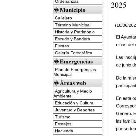
Ordenanzas
2025
Municipio
Callejero
Término Municipal
(10/06/20
Historia y Patrimonio
El Ayunta
Escudo y Bandera
niñas del 
Fiestas
Galería Fotográfica
Las inscri
Emergencias
de junio d
Plan de Emergencias
Municipal
De la mis
Áreas web
participan
Agricultura y Medio
Ambiente
En esta o
Educación y Cultura
Correspons
Juventud y Deportes
Género. E
Turismo
las famili
Festejos
por sorteo
Hacienda