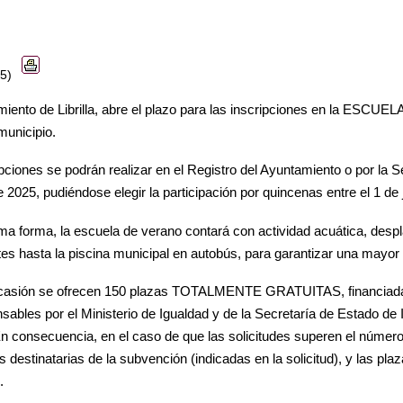
25)
miento de Librilla, abre el plazo para las inscripciones en la ESCUE
municipio.
pciones se podrán realizar en el Registro del Ayuntamiento o por la S
e 2025, pudiéndose elegir la participación por quincenas entre el 1 de j
ma forma, la escuela de verano contará con actividad acuática, despl
tes hasta la piscina municipal en autobús, para garantizar una mayor
casión se ofrecen 150 plazas TOTALMENTE GRATUITAS, financiada
ables por el Ministerio de Igualdad y de la Secretaría de Estado de I
n consecuencia, en el caso de que las solicitudes superen el número
as destinatarias de la subvención (indicadas en la solicitud), y las p
.