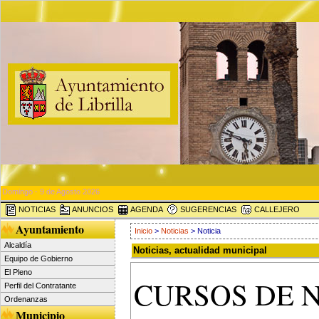
Domingo - 9 de Agosto 2026
NOTICIAS
ANUNCIOS
AGENDA
SUGERENCIAS
CALLEJERO
Ayuntamiento
Inicio
>
Noticias
> Noticia
Alcaldía
Noticias, actualidad municipal
Equipo de Gobierno
El Pleno
CURSOS DE N
Perfil del Contratante
Ordenanzas
Municipio