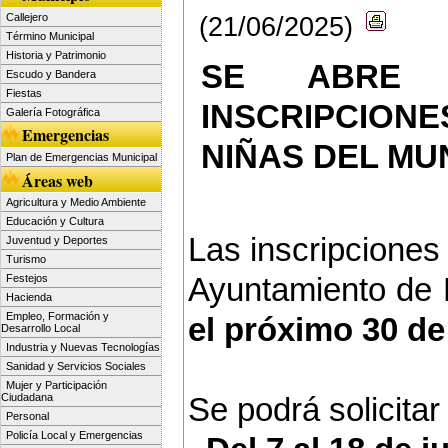
Callejero
(21/06/2025)
Término Municipal
Historia y Patrimonio
SE ABRE 
Escudo y Bandera
Fiestas
INSCRIPCIONE
Galería Fotográfica
Emergencias
NIÑAS DEL MUN
Plan de Emergencias Municipal
Áreas web
Agricultura y Medio Ambiente
Educación y Cultura
Las inscripciones 
Juventud y Deportes
Turismo
Ayuntamiento de L
Festejos
Hacienda
Empleo, Formación y
el próximo 30 de
Desarrollo Local
Industria y Nuevas Tecnologías
Sanidad y Servicios Sociales
Mujer y Participación
Ciudadana
Se podrá solicitar
Personal
Policía Local y Emergencias