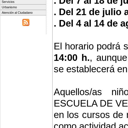
. Del 7 al 18 de ju
Servicios
Urbanismo
. Del 21 de julio 
Atención al Ciudadano
. Del 4 al 14 de 
El horario podrá 
14:00 h.
, aunque 
se establecerá en 
Aquellos/as ni
ESCUELA DE VERA
en los cursos de 
como actividad acu