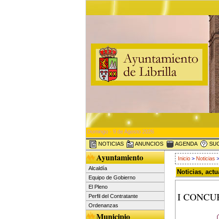
Domingo - 9 de Agosto 2026
NOTICIAS
ANUNCIOS
AGENDA
SUG
Ayuntamiento
Inicio
>
Noticias
>
Alcaldía
Noticias, act
Equipo de Gobierno
El Pleno
I CONCU
Perfil del Contratante
Ordenanzas
Municipio