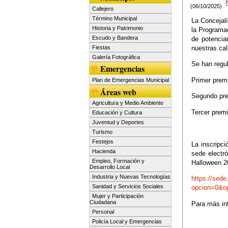
(06/10/2025)
Callejero
Término Municipal
La Concejal
Historia y Patrimonio
la Programac
Escudo y Bandera
de potencia
Fiestas
nuestras cal
Galería Fotográfica
Se han regu
Emergencias
Primer prem
Plan de Emergencias Municipal
Áreas web
Segundo pre
Agricultura y Medio Ambiente
Tercer premi
Educación y Cultura
Juventud y Deportes
Turismo
Festejos
La inscripci
Hacienda
sede electr
Empleo, Formación y
Halloween 2
Desarrollo Local
Industria y Nuevas Tecnologías
https://sede
Sanidad y Servicios Sociales
opcion=0&o
Mujer y Participación
Ciudadana
Para más in
Personal
Policía Local y Emergencias