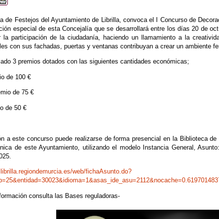
ía de Festejos del Ayuntamiento de Librilla, convoca el I Concurso de Decor
ión especial de esta Concejalía que se desarrollará entre los días 20 de oc
r la participación de la ciudadanía, haciendo un llamamiento a la creativid
les con sus fachadas, puertas y ventanas contribuyan a crear un ambiente fes
lado 3 premios dotados con las siguientes cantidades económicas;
io de 100 €
mio de 75 €
o de 50 €
ón a este concurso puede realizarse de forma presencial en la Biblioteca de L
ónica de este Ayuntamiento, utilizando el modelo Instancia General, Asunt
025.
.librilla.regiondemurcia.es/web/fichaAsunto.do?
p=25&entidad=30023&idioma=1&asas_ide_asu=2112&nocache=0.619701483
formación consulta las Bases reguladoras-