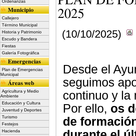
Ordenanzas
2025
Municipio
Callejero
Término Municipal
(10/10/2025)
Historia y Patrimonio
Escudo y Bandera
Fiestas
Galería Fotográfica
Emergencias
Desde el Ayun
Plan de Emergencias
Municipal
seguimos apo
Áreas web
Agricultura y Medio
continuo y la
Ambiente
Educación y Cultura
Por ello,
os d
Juventud y Deportes
Turismo
de formación
Festejos
durante el ú
Hacienda