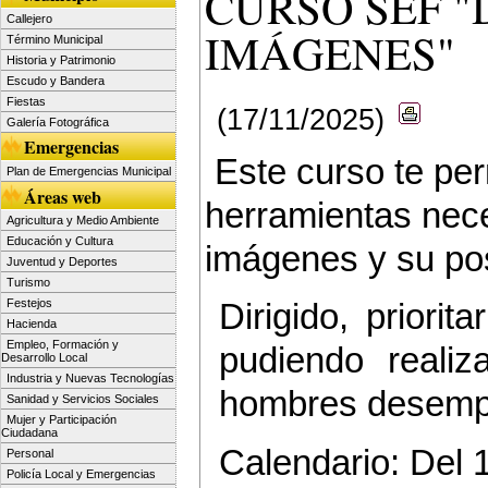
CURSO SEF "
Callejero
IMÁGENES"
Término Municipal
Historia y Patrimonio
Escudo y Bandera
Fiestas
(17/11/2025)
Galería Fotográfica
Emergencias
Este
curso te per
Plan de Emergencias Municipal
Áreas web
herramientas neces
Agricultura y Medio Ambiente
Educación y Cultura
imágenes y su pos
Juventud y Deportes
Turismo
Festejos
Dirigido, priori
Hacienda
Empleo, Formación y
pudiendo reali
Desarrollo Local
Industria y Nuevas Tecnologías
hombres desempl
Sanidad y Servicios Sociales
Mujer y Participación
Ciudadana
Calendario: Del 
Personal
Policía Local y Emergencias