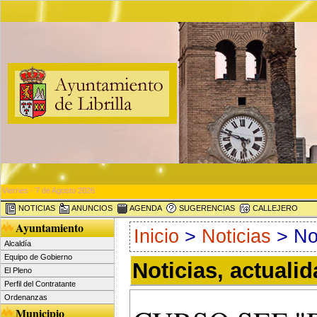
Viernes - 7 de Agosto 2026
NOTICIAS
ANUNCIOS
AGENDA
SUGERENCIAS
CALLEJERO
Ayuntamiento
Inicio
>
Noticias
> Not
Alcaldía
Equipo de Gobierno
Noticias, actuali
El Pleno
Perfil del Contratante
Ordenanzas
Municipio