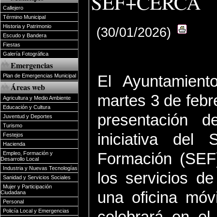
SEF+CERCA
Callejero
Término Municipal
Historia y Patrimonio
(30/01/2026)
Escudo y Bandera
Fiestas
Galería Fotográfica
Emergencias
El Ayuntamient
Plan de Emergencias Municipal
Áreas web
martes 3 de febre
Agricultura y Medio Ambiente
Educación y Cultura
presentación 
Juventud y Deportes
Turismo
iniciativa del
Festejos
Hacienda
Formación (SEF)
Empleo, Formación y
Desarrollo Local
Industria y Nuevas Tecnologías
los servicios d
Sanidad y Servicios Sociales
Mujer y Participación
una oficina móv
Ciudadana
Personal
Policía Local y Emergencias
celebrará en el