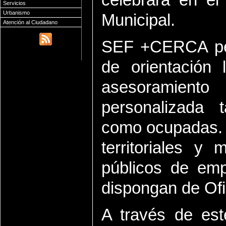
Servicios
Urbanismo
Municipal.
Atención al Ciudadano
SEF +CERCA permi
de orientación l
asesoramient
personalizada
como ocupadas. E
territoriales y
públicos de emp
dispongan de Of
A través de est