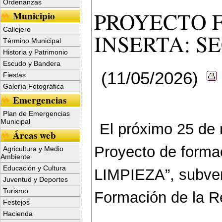
Ordenanzas
PROYECTO 
Municipio
Callejero
INSERTA: S
Término Municipal
Historia y Patrimonio
Escudo y Bandera
(11/05/2026)
Fiestas
Galería Fotográfica
Emergencias
Plan de Emergencias
Municipal
El próximo 25 de m
Áreas web
Proyecto de form
Agricultura y Medio
Ambiente
Educación y Cultura
LIMPIEZA”, subven
Juventud y Deportes
Turismo
Formación de la R
Festejos
Hacienda