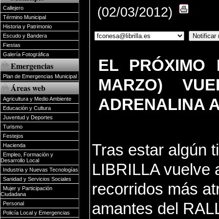
(02/03/2012)
Callejero
Término Municipal
Historia y Patrimonio
Escudo y Bandera
Fiestas
Galería Fotográfica
EL PRÓXIMO 
Emergencias
Plan de Emergencias Municipal
MARZO) VUE
Áreas web
ADRENALINA A
Agricultura y Medio Ambiente
Educación y Cultura
Juventud y Deportes
Turismo
Festejos
Tras estar algún t
Hacienda
Empleo, Formación y
Desarrollo Local
LIBRILLA vuelve a
Industria y Nuevas Tecnologías
Sanidad y Servicios Sociales
recorridos más at
Mujer y Participación
Ciudadana
amantes del RAL
Personal
Policía Local y Emergencias