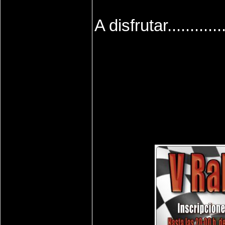
A disfrutar.............