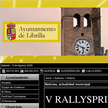
Sabado - 8 de Agosto 2026
NOTICIAS
ANUNCIOS
AGENDA
SUGERENCIAS
CALLEJERO
Ayuntamiento
Inicio
>
Noticias
> Noticia
Alcaldía
Noticias, actualidad municipal
Equipo de Gobierno
El Pleno
V RALLYSPRI
Perfil del Contratante
Ordenanzas
Municipio