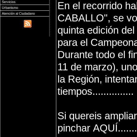
Servicios
En el recorrido h
Urbanismo
Atención al Ciudadano
CABALLO", se volv
quinta edición de
para el Campeona
Durante todo el f
11 de marzo), uno
la Región, intent
tiempos...............
Si quereis amplia
pinchar
AQUÍ
.......