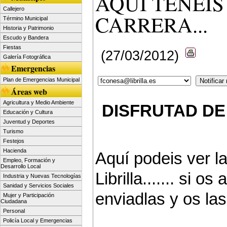
AQUÍ TENÉIS
Callejero
CARRERA...
Término Municipal
Historia y Patrimonio
Escudo y Bandera
Fiestas
(27/03/2012)
Galería Fotográfica
Emergencias
Plan de Emergencias Municipal
Áreas web
Agricultura y Medio Ambiente
DISFRUTAD DE LAS
Educación y Cultura
Juventud y Deportes
Turismo
Festejos
Hacienda
Aquí podeis ver l
Empleo, Formación y
Desarrollo Local
Librilla....... si 
Industria y Nuevas Tecnologías
Sanidad y Servicios Sociales
enviadlas y os las s
Mujer y Participación
Ciudadana
Personal
Policía Local y Emergencias