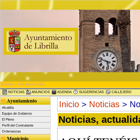
Domingo - 9 de Agosto 2026
NOTICIAS
ANUNCIOS
AGENDA
SUGERENCIAS
CALLEJERO
Ayuntamiento
Inicio
>
Noticias
> Not
Alcaldía
Equipo de Gobierno
Noticias, actuali
El Pleno
Perfil del Contratante
Ordenanzas
Municipio