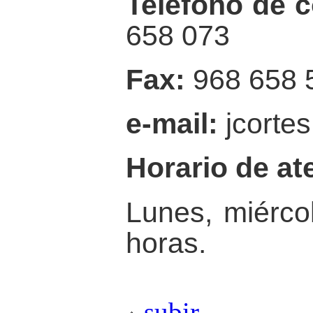
Teléfono de c
658 073
Fax:
968 658 
e-mail:
jcortes
Horario de ate
Lunes, miérco
horas.
subir