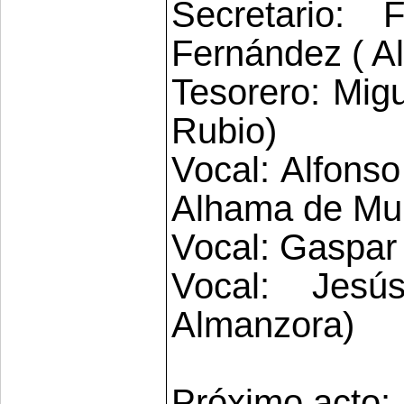
Secretario: 
Fernández ( Alc
Tesorero: Migu
Rubio)
Vocal: Alfons
Alhama de Mur
Vocal: Gaspar
Vocal: Jes
Almanzora)
Próximo acto: