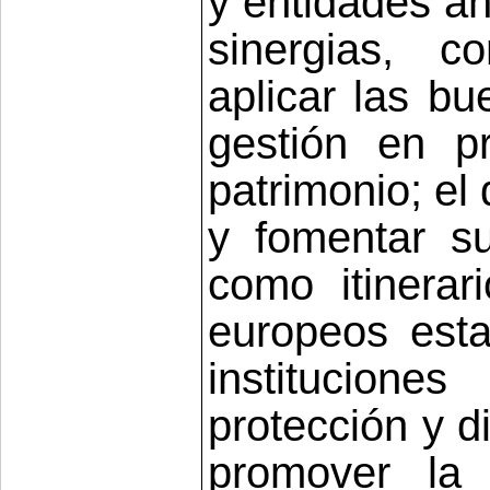
y entidades an
sinergias, c
aplicar las bu
gestión en pr
patrimonio; el 
y fomentar s
como itinerar
europeos esta
institucion
protección y d
promover la 