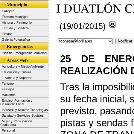
I DUATLÓN C
Municipio
Callejero
Término Municipal
Historia y Patrimonio
(19/01/2015)
Escudo y Bandera
Fiestas
Galería Fotográfica
Emergencias
Plan de Emergencias Municipal
25 DE ENER
Áreas web
Agricultura y Medio Ambiente
REALIZACIÓN 
Educación y Cultura
Juventud y Deportes
Tras la imposibil
Turismo
Festejos
Hacienda
su fecha inicial,
Empleo, Formación y
Desarrollo Local
previsto, pasand
Industria y Nuevas Tecnologías
Sanidad y Servicios Sociales
pistas y sendas 
Mujer y Participación
Ciudadana
Personal