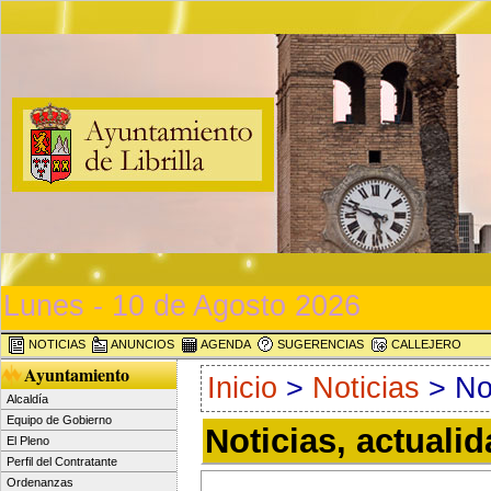
Lunes - 10 de Agosto 2026
NOTICIAS
ANUNCIOS
AGENDA
SUGERENCIAS
CALLEJERO
Ayuntamiento
Inicio
>
Noticias
> Not
Alcaldía
Equipo de Gobierno
Noticias, actuali
El Pleno
Perfil del Contratante
Ordenanzas