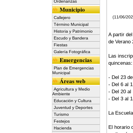
Ordenanzas
Municipio
(11/06/20
Callejero
Término Municipal
Historia y Patrimonio
A partir de
Escudo y Bandera
de Verano 
Fiestas
Galería Fotográfica
Las inscrip
Emergencias
quincenas:
Plan de Emergencias
Municipal
- Del 23 de
Áreas web
- Del 6 al 1
Agricultura y Medio
- Del 20 al
Ambiente
- Del 3 al 
Educación y Cultura
Juventud y Deportes
La Escuela
Turismo
Festejos
El horario 
Hacienda