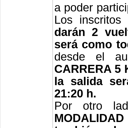
a poder partic
Los inscrito
darán 2 vuelt
será como to
desde el aud
CARRERA 5 K d
la salida se
21:20 h.
Por otro lad
MODALIDAD 