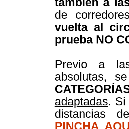
también a las
de corredor
vuelta al cir
prueba NO C
Previo a la
absolutas, s
CATEGORÍA
adaptadas
. Si
distancias d
PINCHA AQU