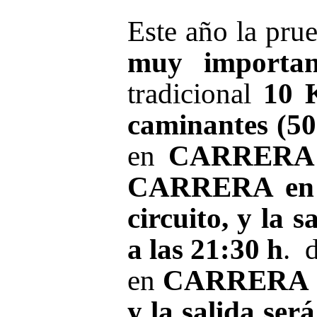
Este año la pru
muy importan
tradicional
10 
caminantes (50
en
CARRERA 
CARRERA en l
circuito, y la 
a las 21:30 h
. d
en
CARRERA 5 K
y la salida ser