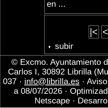
en ...
|<
subir
© Excmo. Ayuntamiento de
Carlos I, 30892 Librilla (M
037 ·
info@librilla.es
· Aviso
a 08/07/2026 · Optimizad
Netscape · Desarro