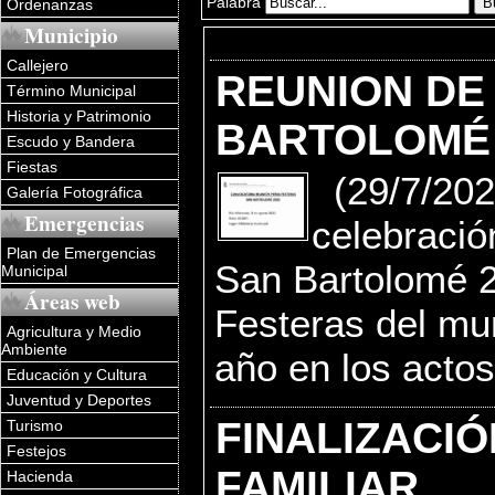
Palabra
Ordenanzas
Municipio
Callejero
REUNION DE
Término Municipal
Historia y Patrimonio
BARTOLOMÉ 
Escudo y Bandera
Fiestas
(29/7/202
Galería Fotográfica
Emergencias
celebració
Plan de Emergencias
San Bartolomé 2
Municipal
Áreas web
Festeras del mun
Agricultura y Medio
Ambiente
año en los actos
Educación y Cultura
Juventud y Deportes
FINALIZACI
Turismo
Festejos
FAMILIAR
Hacienda