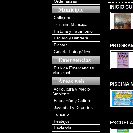
Ordenanzas
INICIO C
Municipio
Callejero
Término Municipal
Historia y Patrimonio
Escudo y Bandera
Fiestas
PROGRAMA
Galería Fotográfica
Emergencias
Plan de Emergencias
Municipal
Áreas web
PISCINA 
Agricultura y Medio
Ambiente
Educación y Cultura
Juventud y Deportes
Turismo
Festejos
ESCUELA
Hacienda