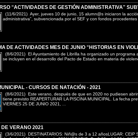
URSO “ACTIVIDADES DE GESTIÓN ADMINISTRATIVA” SU
(11/6/2021) Ayer, jueves 10 de junio, 15 alumn@s iniciaron la acción
administrativa”, subvencionada por el SEF y con fondos procedentes 
 DE ACTIVIDADES MES DE JUNIO “HISTORIAS EN VIOL
(8/6/2021) El Ayuntamiento de Librilla ha organizado un programa a
se incluyen en el desarrollo del Pacto de Estado en materia de violenc
MUNICIPAL - CURSOS DE NATACIÓN - 2021
(8/6/2021) Este verano, después de que en 2020 no pudiesen abr
tiene previsto REAPERTURAR LA PISCINA MUNICIPAL. La fecha previs
VIERNES 25 DE JUNIO 2021, ...
 DE VERANO 2021
(3/6/2021) DESTINATARIOS: Niñ@s de 3 a 12 añosLUGAR: CEIP 