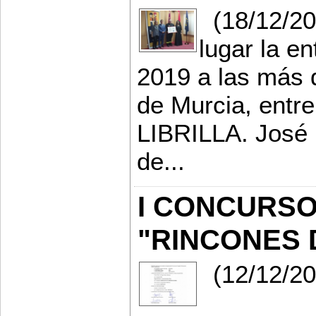
(18/12/201
lugar la e
2019 a las más 
de Murcia, ent
LIBRILLA. José N
de...
I CONCURS
"RINCONES 
(12/12/2