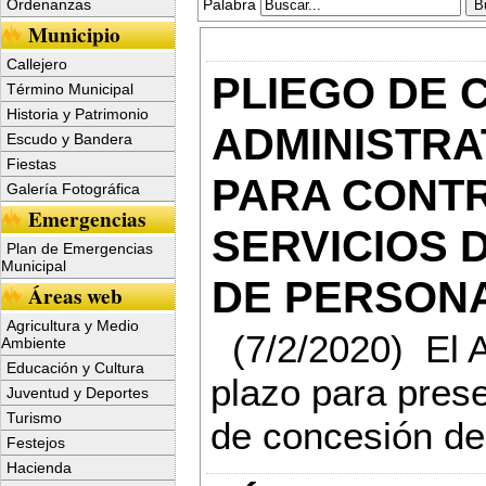
Palabra
Ordenanzas
Municipio
Callejero
PLIEGO DE 
Término Municipal
Historia y Patrimonio
ADMINISTRA
Escudo y Bandera
Fiestas
PARA CONTR
Galería Fotográfica
Emergencias
SERVICIOS 
Plan de Emergencias
Municipal
DE PERSONA
Áreas web
Agricultura y Medio
(7/2/2020) El Ay
Ambiente
Educación y Cultura
plazo para prese
Juventud y Deportes
Turismo
de concesión de 
Festejos
Hacienda