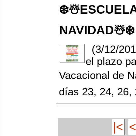
❄️☃️ESCUEL
NAVIDAD☃️❄️
(3/12/201
el plazo pa
Vacacional de Na
días 23, 24, 26, 
|<