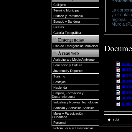
Protección
Callejero
La corpora
Término Municipal
y el catál
Historia y Patrimonio
regional. 
Escudo y Bandera
Murcia (PL
Fiestas
Galería Fotográfica
Emergencias
Docume
Plan de Emergencias Municipal
Áreas web
Agricultura y Medio Ambiente
plan-
Educación y Cultura
anexo
Juventud y Deportes
anexo
Turismo
anexo
Festejos
anexo
Hacienda
anexo
Empleo, Formación y
Desarrollo Local
anexo
Industria y Nuevas Tecnologías
plano
Sanidad y Servicios Sociales
Mujer y Participación
Ciudadana
subir
Personal
Policía Local y Emergencias