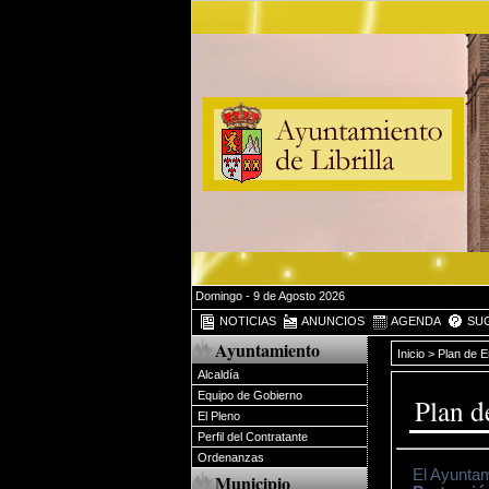
Domingo - 9 de Agosto 2026
NOTICIAS
ANUNCIOS
AGENDA
SUG
Ayuntamiento
Inicio
> Plan de 
Alcaldía
Equipo de Gobierno
Plan d
El Pleno
Perfil del Contratante
Ordenanzas
El Ayuntam
Municipio