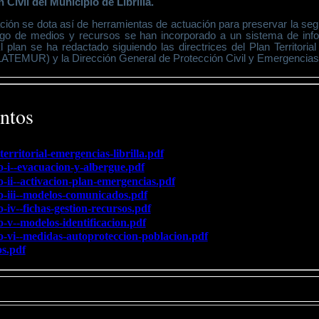
 Civil del Municipio de Librilla.
ción se dota así de herramientas de actuación para preservar la segu
ogo de medios y recursos se han incorporado a un sistema de inf
El plan se ha redactado siguiendo las directrices del Plan Territoria
ATEMUR) y la Dirección General de Protección Civil y Emergencias 
ntos
territorial-emergencias-librilla.pdf
-i--evacuacion-y-albergue.pdf
-ii--activacion-plan-emergencias.pdf
-iii--modelos-comunicados.pdf
-iv--fichas-gestion-recursos.pdf
-v--modelos-identificacion.pdf
-vi--medidas-autoproteccion-poblacion.pdf
s.pdf